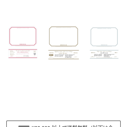
MORE MORE MORE
THE SINGLE
HIGHLAND
ISLAY SINGLE
CASK BLENDED
SINGLE MALT
MALT SCOTCH
MALT WHISKY
SCOTCH WHISKY
WHISKY BOW-15
"Les Amoureuses
BNV-02
¥14,850
"
¥49,500
¥22,000