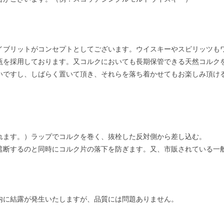
イブリットがコンセプトとしてございます。ウイスキーやスピリッツも
瓶を採用しております。又コルクにおいても長期保管できる天然コルク
いですし、しばらく置いて頂き、それらを落ち着かせてもお楽しみ頂け
れます。）ラップでコルクを巻く、抜栓した反対側から差し込む。
遮断するのと同時にコルク片の落下を防ぎます。又、市販されている一
内に結露が発生いたしますが、品質には問題ありません。