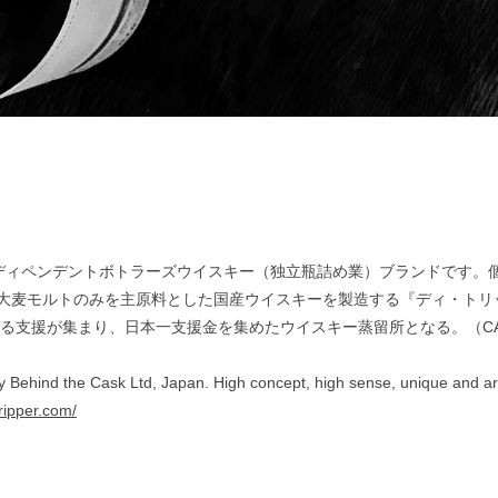
本格インディペンデントボトラーズウイスキー（独立瓶詰め業）ブランドで
産大麦モルトのみを主原料とした国産ウイスキーを製造する『ディ・ト
る支援が集まり、日本一支援金を集めたウイスキー蒸留所となる。（CAMP
by Behind the Cask Ltd, Japan. High concept, high sense, unique and a
tripper.com/