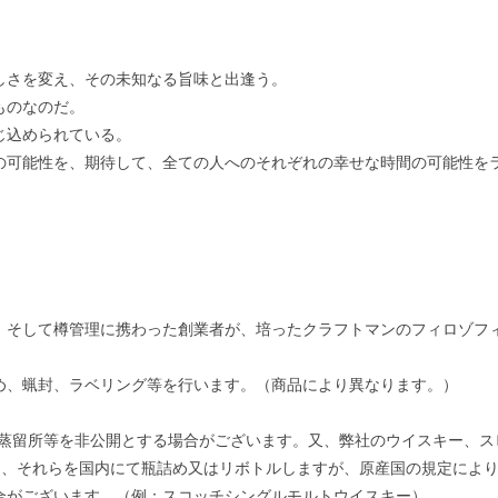
しさを変え、その未知なる旨味と出逢う。
ものなのだ。
じ込められている。
の可能性を、期待して、全ての人へのそれぞれの幸せな時間の可能性を
、そして樽管理に携わった創業者が、培ったクラフトマンのフィロゾフィ
め、蝋封、ラベリング等を行います。（商品により異なります。）
蒸留所等を非公開とする場合がございます。又、弊社のウイスキー、スピ
達し、それらを国内にて瓶詰め又はリボトルしますが、原産国の規定によ
合がございます。（例：スコッチシングルモルトウイスキー）