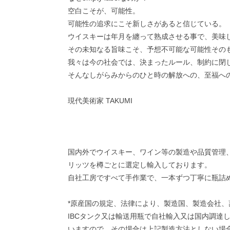
空白こそが、可能性。
可能性の追求にこそ新しさがあると信じている。
ウイスキーは年月を纏って熟成させる事で、美味
その未知なる旨味こそ、予想不可能な可能性その
我々は今の社会では、決まったルール、制約に閉
そんなしがらみからのひと時の解放への、至福へ
現代美術家 TAKUMI
国内外でウイスキー、ワイン等の製造や品質管理
リッツを樽ごとに選定し輸入しております。
自社工房ですべて手作業で、一本ずつ丁寧に瓶詰
*原産国の規定、法律により、製造国、製造会社、
IBCタンク又は輸送用瓶で自社輸入又は国内調
いますので、その場合は上記製造方法としない場