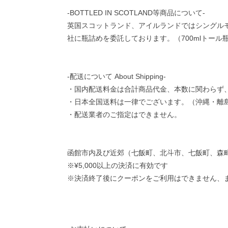
-BOTTLED IN SCOTLAND等商品について-
英国スコットランド、アイルランドではシングル
社に瓶詰めを委託しております。（700mlトール
-配送について About Shipping-
・国内配送料金は合計商品代金、本数に関わらず、別途
・日本全国送料は一律でございます。（沖縄・離
・配送業者のご指定はできません。
函館市内及び近郊（七飯町、北斗市、七飯町、森町）
※¥5,000以上の決済に有効です
※決済終了後にクーポンをご利用はできません、